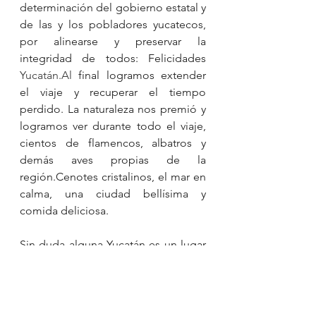
determinación del gobierno estatal y 
de las y los pobladores yucatecos, 
por alinearse y preservar la 
integridad de todos: Felicidades 
Yucatán.Al
 final logramos extender 
el viaje y recuperar el tiempo 
perdido. La naturaleza nos premió y 
logramos ver durante todo el viaje, 
cientos de flamencos, albatros y 
demás aves propias de la 
región.Cenotes cristalinos, el mar en 
calma, una ciudad bellísima y 
comida deliciosa. 
Sin duda alguna Yucatán es un lugar 
increíble y emblemático para todo el 
equipo de FeelThePhoto. 
Esperamos con ansias regresar y vivir 
más aventuras ¡Má! 